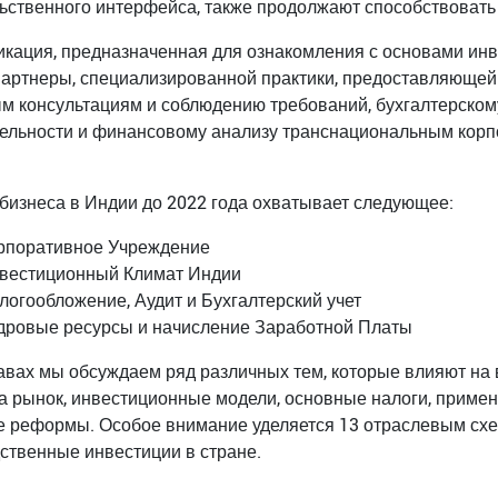
ьственного интерфейса, также продолжают способствовать
икация, предназначенная для ознакомления с основами инв
артнеры, специализированной практики, предоставляющей у
м консультациям и соблюдению требований, бухгалтерскому
ельности и финансовому анализу транснациональным кор
бизнеса в Индии до 2022 года охватывает следующее:
рпоративное Учреждение
вестиционный Климат Индии
логообложение, Аудит и Бухгалтерский учет
дровые ресурсы и начисление Заработной Платы
лавах мы обсуждаем ряд различных тем, которые влияют на
а рынок, инвестиционные модели, основные налоги, приме
 реформы. Особое внимание уделяется 13 отраслевым сх
ственные инвестиции в стране.