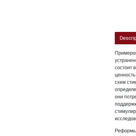
Descri
Примером
устранен
состоит 
ценность
схем сти
определе
они потр
поддержк
стимулир
исследов
Реформы,