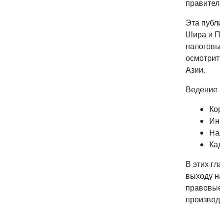
правител
Эта публ
Шира и П
налоговы
осмотрит
Азии.
Ведение 
Ко
Ин
На
Ка
В этих г
выходу н
правовые
производ