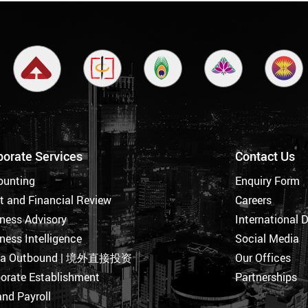
porate Services
Contact Us
ounting
Enquiry Form
t and Financial Review
Careers
ness Advisory
International 
ness Intelligence
Social Media
na Outbound | 境外直接投资
Our Offices
orate Establishment
Partnerships
nd Payroll