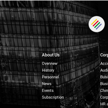
About Us
Cor
Overview
Acc
History
Audi
Personnel
Busi
News
Busi
Events
Chi
Subscription
Corp
HR a