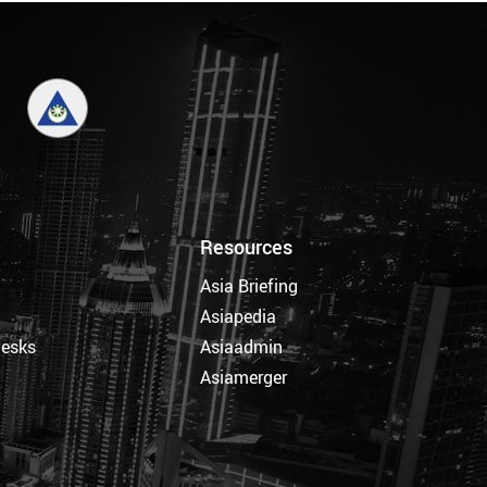
Resources
Asia Briefing
Asiapedia
Desks
Asiaadmin
Asiamerger