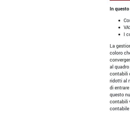
In questo
Cos
VA
I c
La gestion
coloro che
convergen
al quadro 
contabili 
ridotti a
di entrar
questo nu
contabili 
contabile 