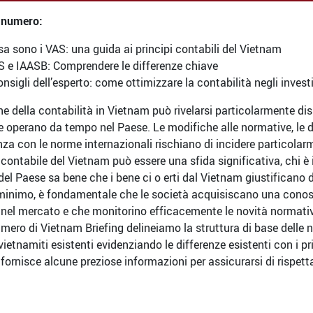
 numero:
a sono i VAS: una guida ai principi contabili del Vietnam
S e IAASB: Comprendere le differenze chiave
onsigli dell’esperto: come ottimizzare la contabilità negli invest
e della contabilità in Vietnam può rivelarsi particolarmente dis
 operano da tempo nel Paese. Le modifiche alle normative, le dif
za con le norme internazionali rischiano di incidere particolarm
contabile del Vietnam può essere una sfida significativa, chi è 
del Paese sa bene che i bene ci o erti dal Vietnam giustificano d
l minimo, è fondamentale che le società acquisiscano una cono
e nel mercato e che monitorino efficacemente le novità normativ
mero di Vietnam Briefing delineiamo la struttura di base delle n
vietnamiti esistenti evidenziando le differenze esistenti con i pri
fornisce alcune preziose informazioni per assicurarsi di rispett