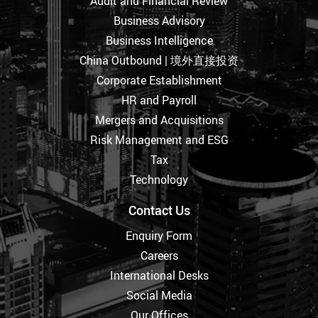
Audit and Financial Review
Business Advisory
Business Intelligence
China Outbound | 境外直接投资
Corporate Establishment
HR and Payroll
Mergers and Acquisitions
Risk Management and ESG
Tax
Technology
Contact Us
Enquiry Form
Careers
International Desks
Social Media
Our Offices