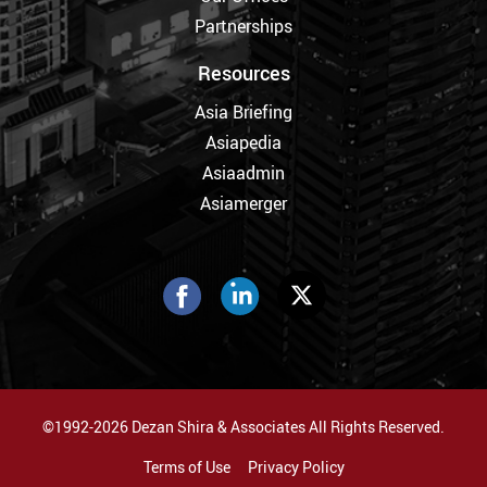
Partnerships
Resources
Asia Briefing
Asiapedia
Asiaadmin
Asiamerger
©1992-2026 Dezan Shira & Associates All Rights Reserved.
Terms of Use
Privacy Policy