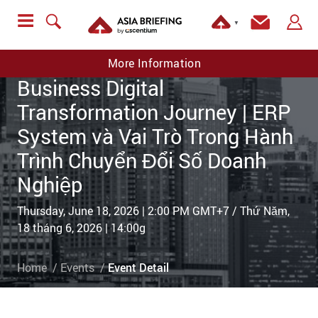
▼
[VN Partner Event] ERP
System and Their Role in the
More Information
Business Digital
Transformation Journey | ERP
System và Vai Trò Trong Hành
Trình Chuyển Đổi Số Doanh
Nghiệp
Thursday, June 18, 2026 | 2:00 PM GMT+7 / Thứ Năm,
18 tháng 6, 2026 | 14:00g
Home
Events
Event Detail