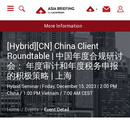
▼
More Information
[Hybrid][CN] China Client
Roundtable | 中国年度合规研讨
会： 年度审计和年度税务申报
的积极策略 | 上海
Hybrid Seminar | Friday, December 15, 2023 | 2:00 PM
China / 1:00 PM Vietnam / 7:00 AM CEST
Home
Events
Event Detail