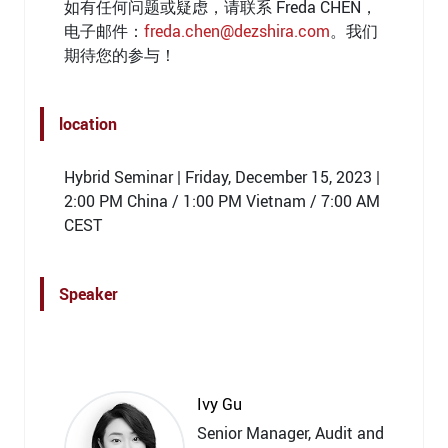
如有任何问题或疑虑，请联系 Freda CHEN，
电子邮件：
freda.chen@dezshira.com
。我们
期待您的参与！
location
Hybrid Seminar | Friday, December 15, 2023 |
2:00 PM China / 1:00 PM Vietnam / 7:00 AM
CEST
Speaker
Ivy Gu
Senior Manager, Audit and