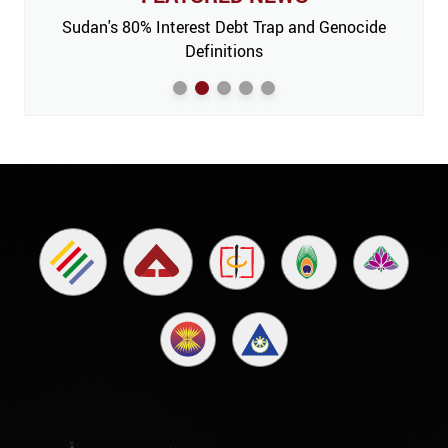
 Issue,
Sudan's 80% Interest Debt Trap and Genocide
India
m’
Definitions