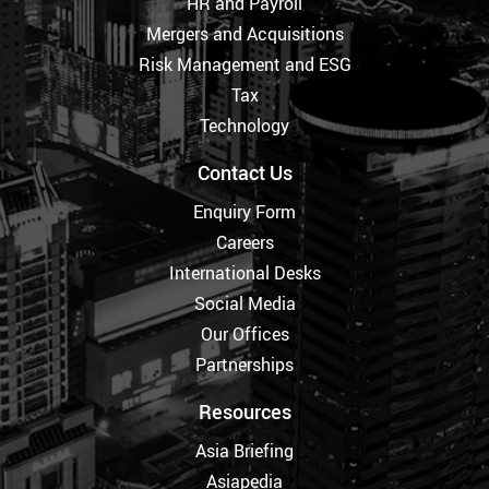
HR and Payroll
Mergers and Acquisitions
Risk Management and ESG
Tax
Technology
Contact Us
Enquiry Form
Careers
International Desks
Social Media
Our Offices
Partnerships
Resources
Asia Briefing
Asiapedia