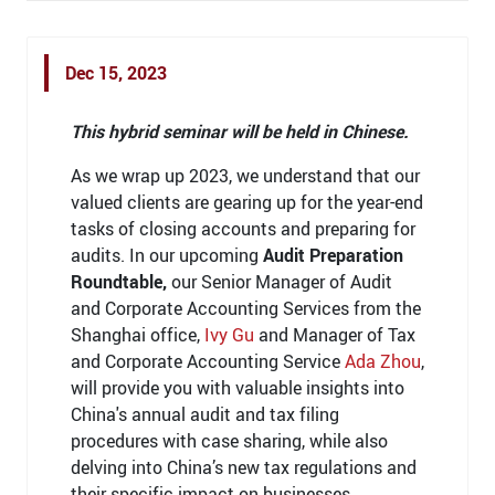
Dec 15, 2023
This hybrid seminar will be held in Chinese.
As we wrap up 2023, we understand that our
valued clients are gearing up for the year-end
tasks of closing accounts and preparing for
audits. In our upcoming
Audit Preparation
Roundtable,
our Senior Manager of Audit
and Corporate Accounting Services from the
Shanghai office,
Ivy Gu
and Manager of Tax
and Corporate Accounting Service
Ada Zhou
,
will provide you with valuable insights into
China's annual audit and tax filing
procedures with case sharing, while also
delving into China’s new tax regulations and
their specific impact on businesses.